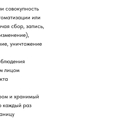
ли совокупность
томатизации или
чая сбор, запись,
изменение),
ние, уничтожение
облюдения
м лицом
кта
ром и хранимый
р каждый раз
раницу