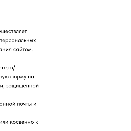
уществляет
 персональных
ания сайтом.
re.ru/
ьную форму на
си, защищенной
ронной почты и
или косвенно к