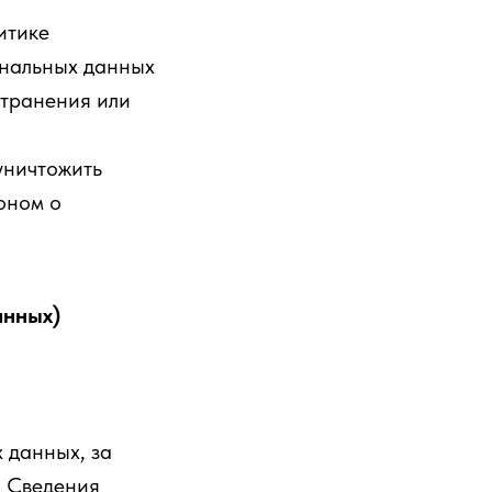
итике
ональных данных
странения или
уничтожить
оном о
анных)
 данных, за
. Сведения