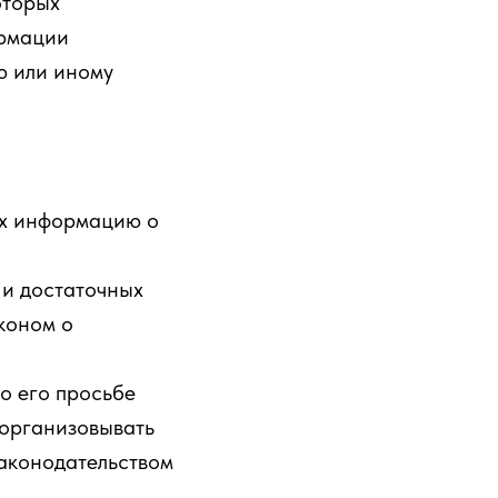
оторых
ормации
ю или иному
ых информацию о
 и достаточных
коном о
о его просьбе
организовывать
законодательством