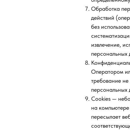
Обработка пер
действий (опе
без использова
систематизацию
извлечение, ис
персональных 
Конфиденциаль
Оператором ил
требование не 
персональных 
Cookies — неб
на компьютере 
пересылает ве
соответствующ