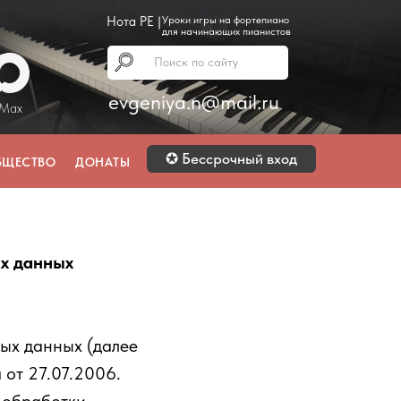
Нота РЕ |
Уроки игры на фортепиано
для начинающих пианистов
Поиск по сайту
evgeniya.n@mail.ru
Max
✪ Бессрочный вход
БЩЕСТВО
ДОНАТЫ
х данных
ых данных (далее
 от 27.07.2006.