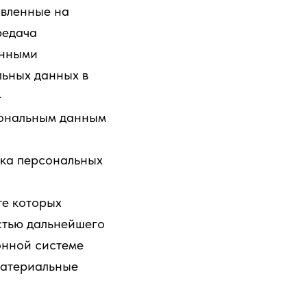
авленные на
редача
анными
льных данных в
-
сональным данным
ка персональных
те которых
стью дальнейшего
онной системе
материальные