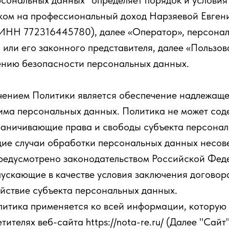
сональных данных" определяет порядок и условия
ком на профессиональный доход Нарзяевой Евген
ИНН 772316445780), далее «Оператор», персона
 или его законного представителя, далее «Пользова
ению безопасности персональных данных.
чением Политики является обеспечение надлежаще
има персональных данных. Политика не может сод
раничивающие права и свободы субъекта персонал
ие случаи обработки персональных данных несов
предусмотрено законодательством Российской Фед
пускающие в качестве условия заключения догово
ействие субъекта персональных данных.
итика применяется ко всей информации, которую
тителях веб-сайта https://nota-re.ru/ (Далее "Сайт