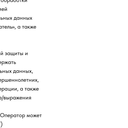
 обработки
ией
льных данных
тель», а также
й защиты и
ержать
ьных данных,
ершеннолетних,
ерации, а также
ра/выражения
 Оператор может
")