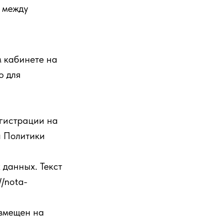
 между
м кабинете на
о для
егистрации на
й Политики
 данных. Текст
//nota-
азмещен на