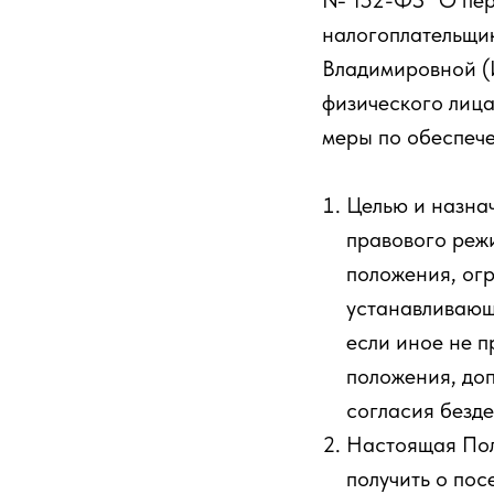
№ 152-ФЗ "О пер
налогоплательщи
Владимировной (
физического лица
меры по обеспеч
Целью и назна
правового реж
положения, ог
устанавливающ
если иное не 
положения, до
согласия безд
Настоящая Пол
получить о посе