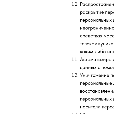
Распространен
раскрытие пер
персональных 
неограниченно
средствах мас
телекоммуника
каким-либо ин
Автоматизиров
данных с помо
Уничтожение п
персональные 
восстановлени
персональных 
носители перс